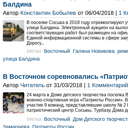
Балдина
Автор
Константин Бобылев
от 06/04/2018 |
1 К
В поселке Сосьва в 2018 году отремонтируют у
улице Балдина. Электронный аукцион на выпо
соответствующих работ был размещен на офи
Единой информационной системы в сфере заку
Дорогу...
Метки:
Восточный
,
Галина Новикова
,
ремо
улица Балдина
В Восточном соревновались «Патрио
Автор
Читатель
от 31/03/2018 |
1 Комментарий
24 марта в Доме детского творчества поселка
военно-спортивная игра «Патриоты России». В
участие 9 команд, представлявшие школу № 2 
патриотический центр Сосьвы, Турбазу, Дома де
Метки:
Восточный
,
Дом Детского творчест
Замараева
,
Патриоты России