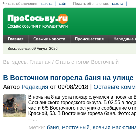
Читать объявления:
газета
сайт
Подать объявление:
газета
сайт
Главная
Свежие новости
Происшествия
Народные 
Воскресенье, 09 Август, 2026
Вы здесь: Главная / Стать с тэгом Восточный
В Восточном погорела баня на улице
Автор
Редакция
от 09/08/2018 |
Оставьте комм
В ночь на 8 августа пожар случился в поселке
Сосьвинского городского округа. В 02.55 в по
части 6/5 Восточного поступило сообщение о 
Красной, 53. В Восточном горела баня. Фото: а
—...
Метки:
баня
,
Восточный
,
Ксения Васютин