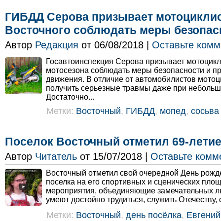
ГИБДД Серова призывает мотоцикли
Восточного соблюдать меры безопас
Автор
Редакция
от 06/08/2018 |
Оставьте комм
Госавтоинспекция Серова призывает мотоцикл
мотосезона соблюдать меры безопасности и п
движения. В отличие от автомобилистов мотоц
получить серьезные травмы даже при неболь
Достаточно...
Метки:
Восточный
,
ГИБДД
,
мопед
,
сосьва
Поселок Восточный отметил 69-лети
Автор
Читатель
от 15/07/2018 |
Оставьте комм
Восточный отметил свой очередной День рожде
поселка на его спортивных и сценических пло
мероприятия, объединяющие замечательных л
умеют достойно трудиться, служить Отечеству, 
Метки:
Восточный
,
день посёлка
,
Евгений