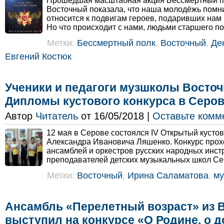
Прошедшая масштабная акция Бессмертный по
Восточный показала, что наша молодёжь помн
относится к подвигам героев, подаривших нам 
Но что происходит с нами, людьми старшего по
Метки:
Бессмертный полк
,
Восточный
,
Де
Евгений Костюк
Ученики и педагоги музшколы Восточ
Дипломы кустового конкурса в Серо
Автор
Читатель
от 16/05/2018 |
Оставьте комм
12 мая в Серове состоялся IV Открытый кусто
Александра Ивановича Ляшенко. Конкурс прох
ансамблей и оркестров русских народных инст
преподавателей детских музыкальных школ Сев
Метки:
Восточный
,
Ирина Саламатова
,
му
Ансамбль «Перелетный возраст» из 
выступил на конкурсе «О Родине, о д