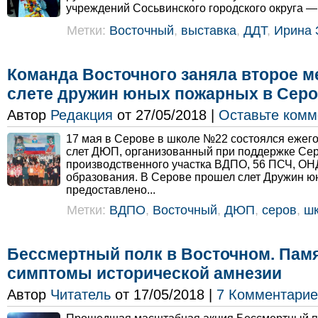
учреждений Сосьвинского городского округа —.
Метки:
Восточный
,
выставка
,
ДДТ
,
Ирина 
Команда Восточного заняла второе м
слете дружин юных пожарных в Сер
Автор
Редакция
от 27/05/2018 |
Оставьте комм
17 мая в Серове в школе №22 состоялся ежег
слет ДЮП, организованный при поддержке Сер
производственного участка ВДПО, 56 ПСЧ, ОН
образования. В Серове прошел слет Дружин ю
предоставлено...
Метки:
ВДПО
,
Восточный
,
ДЮП
,
серов
,
ш
Бессмертный полк в Восточном. Памя
симптомы исторической амнезии
Автор
Читатель
от 17/05/2018 |
7 Комментарие