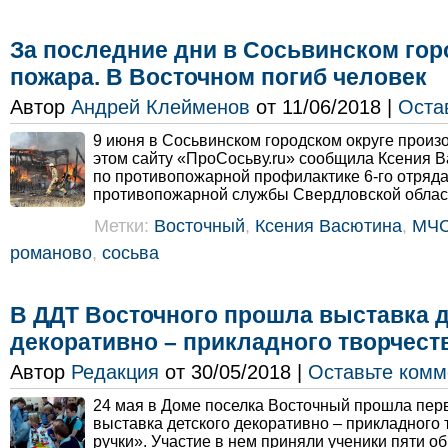
За последние дни в Сосьвинском гор
пожара. В Восточном погиб человек
Автор
Андрей Клейменов
от 11/06/2018 |
Оста
9 июня в Сосьвинском городском округе произ
этом сайту «ПроСосьву.ru» сообщила Ксения В
по противопожарной профилактике 6-го отряд
противопожарной службы Свердловской област
Метки:
Восточный
,
Ксения Васютина
,
МЧ
романово
,
сосьва
В ДДТ Восточного прошла выставка д
декоративно – прикладного творчест
Автор
Редакция
от 30/05/2018 |
Оставьте комм
24 мая в Доме поселка Восточный прошла пер
выставка детского декоративно – прикладного
ручки». Участие в нем приняли ученики пяти о