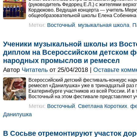
(руководитель Федорец Е.Л.) с жителями верхо
Кордюково. Ведущая концерта — учитель Мер
общеобразовательной школы Елена Собенина 
Метки:
Восточный
,
музыкальная школа
,
П
Ученики музыкальной школы из Вост
диплом на Всероссийском детском ф
народных промыслов и ремесел
Автор
Читатель
от 25/04/2018 |
Оставьте комм
Всероссийский детский фестиваль-конкурс на
ремесел «Данилушка» уже в тринадцатый раз 
Екатеринбурге участников из всей России. И в 
Восточный на этом фестивале представляют у
Метки:
Восточный
,
Светлана Коротких
,
фе
Данилушка
В Сосьве отремонтируют участок дор