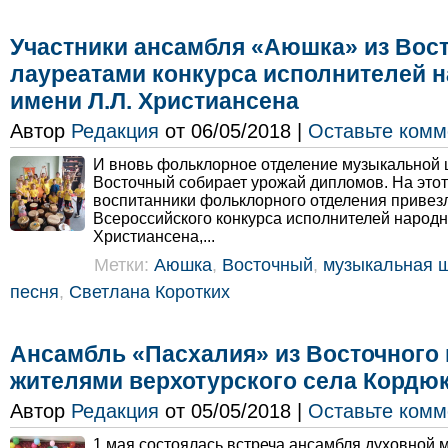
Участники ансамбля «Аюшка» из Вост
лауреатами конкурса исполнителей 
имени Л.Л. Христиансена
Автор
Редакция
от 06/05/2018 |
Оставьте комм
И вновь фольклорное отделение музыкальной 
Восточный собирает урожай дипломов. На этот
воспитанники фольклорного отделения привезл
Всероссийского конкурса исполнителей народн
Христиансена,...
Метки:
Аюшка
,
Восточный
,
музыкальная 
песня
,
Светлана Коротких
Ансамбль «Пасхалия» из Восточного
жителями верхотурского села Кордю
Автор
Редакция
от 05/05/2018 |
Оставьте комм
1 мая состоялась встреча ансамбля духовной 