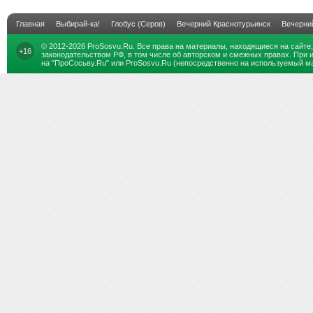
Главная
Выбирай-ка!
Глобус (Серов)
Вечерний Краснотурьинск
Вечерни
© 2012-2026
ProSosvu.Ru
. Все права на материалы, находящиеся на сайте
+16
законодательством РФ, в том числе об авторском и смежных правах. При 
на "ПроСосьву.Ru" или ProSosvu.Ru (непосредственно на используемый ма