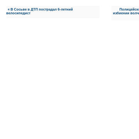
« В Сосьве в ДТП пострадал 6-летний
Полицейски
велосипедист
избиении волча