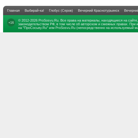
Главная
Выбирай-ка!
Глобус (Серов)
Вечерний Краснотурьинск
Вечерни
© 2012-2026
ProSosvu.Ru
. Все права на материалы, находящиеся на сайте
+16
законодательством РФ, в том числе об авторском и смежных правах. При 
на "ПроСосьву.Ru" или ProSosvu.Ru (непосредственно на используемый ма