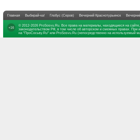
Главная
Выбирай-ка!
Глобус (Серов)
Вечерний Краснотурьинск
Вечерни
© 2012-2026
ProSosvu.Ru
. Все права на материалы, находящиеся на сайте
+16
законодательством РФ, в том числе об авторском и смежных правах. При 
на "ПроСосьву.Ru" или ProSosvu.Ru (непосредственно на используемый ма