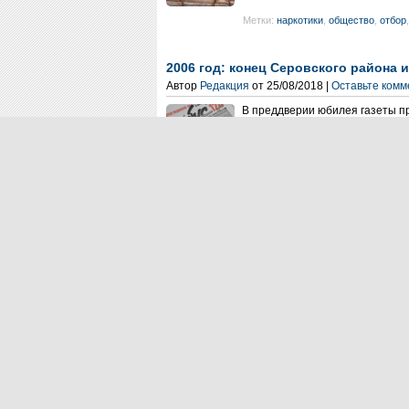
Метки:
наркотики
,
общество
,
отбор
2006 год: конец Серовского района 
Автор
Редакция
от 25/08/2018 |
Оставьте ком
В преддверии юбилея газеты п
год. Первый номер «Глобуса» 
меньшим – собакам. Согласно в
Метки:
газета "Глобус"
,
подшивка
,
Привет Уралу с вершины эрратичес
Автор
Редакция
от 25/08/2018 |
Оставьте ком
Sorry, there are no polls availa
что я еду на Воттоваару, была
участников тургруппы жертвенно
чтобы случайно не открыть...
Метки:
Воттаваара
,
Карелия
,
путеш
Правительство объяснило полутора