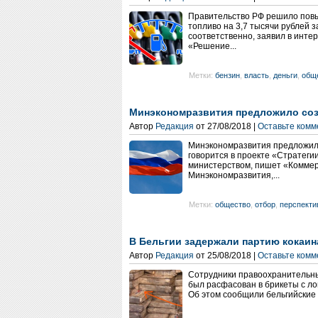
Правительство РФ решило повыс
топливо на 3,7 тысячи рублей з
соответственно, заявил в инте
«Решение...
Метки:
бензин
,
власть
,
деньги
,
общ
Минэкономразвития предложило соз
Автор
Редакция
от 27/08/2018 |
Оставьте ком
Минэкономразвития предложило
говорится в проекте «Стратеги
министерством, пишет «Коммер
Минэкономразвития,...
Метки:
общество
,
отбор
,
перспекти
В Бельгии задержали партию кокаин
Автор
Редакция
от 25/08/2018 |
Оставьте ком
Сотрудники правоохранительны
был расфасован в брикеты с ло
Об этом сообщили бельгийские