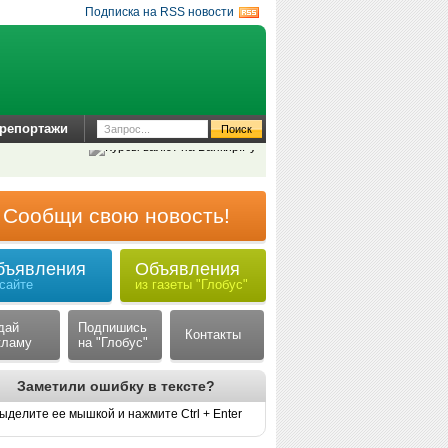
Подписка на RSS новости
репортажи
Сообщи свою новость!
бъявления
Объявления
 сайте
из газеты "Глобус"
дай
Подпишись
Контакты
кламу
на "Глобус"
Заметили ошибку в тексте?
ыделите ее мышкой и нажмите Ctrl + Enter