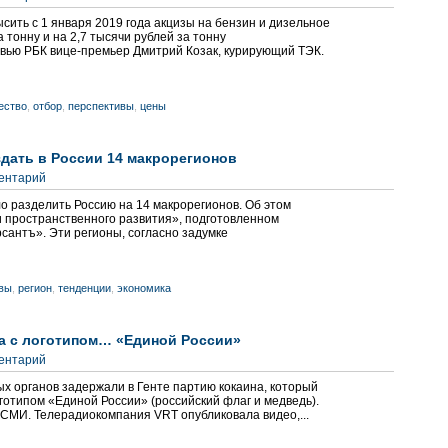
ить с 1 января 2019 года акцизы на бензин и дизельное
а тонну и на 2,7 тысячи рублей за тонну
рвью РБК вице-премьер Дмитрий Козак, курирующий ТЭК.
ество
,
отбор
,
перспективы
,
цены
дать в России 14 макрорегионов
ментарий
 разделить Россию на 14 макрорегионов. Об этом
и пространственного развития», подготовленном
сантъ». Эти регионы, согласно задумке
вы
,
регион
,
тенденции
,
экономика
а с логотипом… «Единой России»
ментарий
х органов задержали в Генте партию кокаина, который
готипом «Единой России» (российский флаг и медведь).
 СМИ. Телерадиокомпания VRT опубликовала видео,...