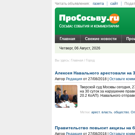
Читать объявления:
газета
сайт
Подат
сайт
Главная
Свежие новости
Про
Четверг, 06 Август, 2026
Вы здесь: Главная / Город
Алексея Навального арестовали на 3
Автор
Редакция
от 27/08/2018 |
Оставьте ком
Тверской суд Москвы сегодня, 
на 30 суток за нарушение прав
20.2 КоАП). Навального отправ
Метки:
арест
,
власть
,
общество
,
Оп
Правительство повысит акцизы на б
Автор
Редакция
от 27/08/2018 |
Оставьте ком