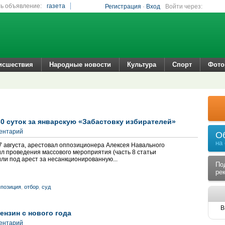
ь объявление:
газета
Регистрация
·
Вход
Войти через:
исшествия
Народные новости
Культура
Спорт
Фото
0 суток за январскую «Забастовку избирателей»
ментарий
О
на
27 августа, арестовал оппозиционера Алексея Навального
ил проведения массового мероприятия (часть 8 статьи
или под арест за несанкционированную...
По
ре
позиция
,
отбор
,
суд
В
ензин с нового года
ментарий