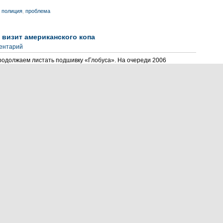
,
полиция
,
проблема
и визит американского копа
ментарий
родолжаем листать подшивку «Глобуса». На очереди 2006
12-летней давности был посвящен друзьям нашим
осточному календарю, тотемным животным 2006 года,...
серов
,
юбилей
ких валунов
ментарий
ble at the moment.Реакция моих друзей, когда они узнавали,
 примерно одинаковой: одни интересовались нет ли среди
го козла, другие просили ничего на горе не трогать,
ествия
,
сейды
недельное отсутствие Дмитрия Медведева