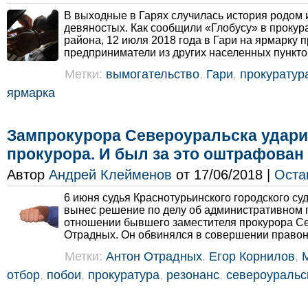
В выходные в Гарях случилась история родом
девяностых. Как сообщили «Глобусу» в прокур
района, 12 июля 2018 года в Гари на ярмарку 
предприниматели из других населенных пункто
Метки:
вымогательство
,
Гари
,
прокуратур
ярмарка
Зампрокурора Североуральска удари
прокурора. И был за это оштрафован
Автор
Андрей Клейменов
от 17/06/2018 |
Оста
6 июня судья Краснотурьинского городского с
вынес решение по делу об административном
отношении бывшего заместителя прокурора С
Отрадных. Он обвинялся в совершении правон
Метки:
Антон Отрадных
,
Егор Корнилов
,
отбор
,
побои
,
прокуратура
,
резонанс
,
североуральс