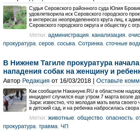
Судья Серовского районного суда Юлия Брови
удовлетворила иск Серовского городского про
в интересах неопределенного круга лиц, к адм
Серовского городского округа и обществу с огр
Метки:
администрация
,
канализация
,
очи
прокуратура
,
серов
,
сосьва
,
Сотринка
,
сточные вод
В Нижнем Тагиле прокуратура начала
нападения собак на женщину и ребен
Автор
Редакция
от 16/03/2018 |
Оставьте комм
Как сообщили Накануне.RU в областном надзо
инцидент случился еще утром 7 марта возле д
Зари: известно, что молодая мать вела своего
в детский сад, и на ребенка набросилась свора 
Метки:
животные
,
общество
,
опасность
,
о
прокуратура
,
травма
,
ЧП