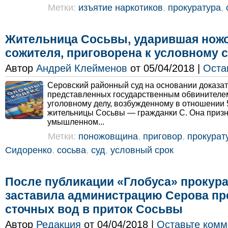
Метки:
изъятие наркотиков
,
прокуратура
,
Жительница Сосьвы, ударившая ножо
сожителя, приговорена к условному 
Автор
Андрей Клейменов
от 05/04/2018 |
Оста
Серовский районный суд на основании доказат
представленных государственным обвинителем
уголовному делу, возбужденному в отношении 
жительницы Сосьвы — гражданки С. Она призн
умышленном...
Метки:
поножовщина
,
приговор
,
прокурат
Сидоренко
,
сосьва
,
суд
,
условный срок
После публикации «Глобуса» прокура
заставила администрацию Серова пр
сточных вод в приток Сосьвы
Автор
Редакция
от 04/04/2018 |
Оставьте комм