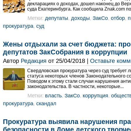
декларациях о доходах, дошел наконец до Вер
суда Екатеринбурга. Как сообщила Znak.com п
Метки:
депутаты
,
доходы
,
ЗакСо
,
отбор
,
п
прокуратура
,
суд
Жены отдыхали за счет бюджета: пр
депутатов ЗакСобрания в коррупции
Автор
Редакция
от 25/04/2018 |
Оставьте комм
Свердловская прокуратура через суд требует л
статуса некоторых членов Законодательного с
Поводом к этому стали случаи нарушения ант
законодательства. В частности, некоторые...
Метки:
власть
,
ЗакСо
,
коррупция
,
общест
прокуратура
,
скандал
Прокуратура выявила нарушения пр
безопасности в Доме детского творч