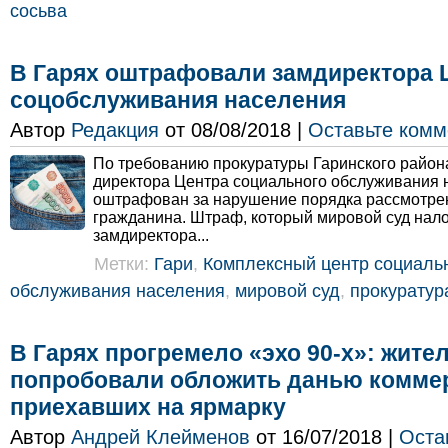
сосьва
В Гарях оштрафовали замдиректора 
соцобслуживания населения
Автор
Редакция
от 08/08/2018 |
Оставьте комм
По требованию прокуратуры Гаринского район
директора Центра социального обслуживания 
оштрафован за нарушение порядка рассмотр
гражданина. Штраф, который мировой суд нал
замдиректора...
Метки:
Гари
,
Комплексный центр социаль
обслуживания населения
,
мировой суд
,
прокуратур
В Гарях прогремело «эхо 90-х»: жите
попробовали обложить данью комме
приехавших на ярмарку
Автор
Андрей Клейменов
от 16/07/2018 |
Оста