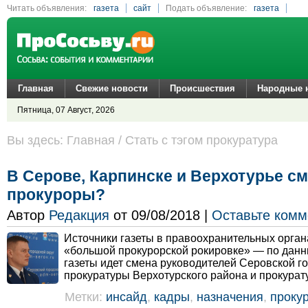
Читать объявления:
газета
сайт
Подать объявление:
газета
сайт
Главная
Свежие новости
Происшествия
Народные 
Пятница, 07 Август, 2026
Вы здесь: Главная / Стать с тэгом прокуратура
В Серове, Карпинске и Верхотурье с
прокуроры?
Автор
Редакция
от 09/08/2018 |
Оставьте комм
Источники газеты в правоохранительных орга
«большой прокурорской рокировке» — по дан
газеты идет смена руководителей Серовской г
прокуратуры Верхотурского района и прокурат
Метки:
инсайд
,
кадры
,
назначения
,
проку