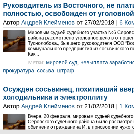
Руководитель из Восточного, не пла
полностью, освобожден от уголовной
Автор
Андрей Клейменов
от 27/02/2018 |
6 Ко
Мировым судьей судебного участка №6 Серовс
района рассмотрено уголовное дело в отноше
Туснолобова., бывшего руководителя ООО “Во
коммунального предприятия из сосьвинского п
Как...
Метки:
мировой суд
,
невыплата заработн
прокуратура
,
сосьва
,
штраф
Осужден сосьвинец, похитивший вве
холодильника и электроплиту
Автор
Андрей Клейменов
от 21/02/2018 |
1 Ко
Вчера, 20 февраля, мировым судьей судебного
Серовского судебного района было рассмотрен
обвинению гражданина И. в присвоении чужого
ст. 160 УК РФ). Как сообщила сайту «ПроСосьву