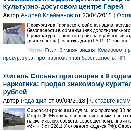
Культурно-досуговом центре Гарей
Автор
Андрей Клейменов
от 23/04/2018 |
Оста
Прокуратура Гаринского района нашла наруш
безопасности в организациях дополнительного
Прокуратура Гаринского района и районный от
деятельности (Госпожнадзор) ГУ МЧС России..
Метки:
Гари
,
Зимняя вишня
,
Кемерово
,
пр
прокуратура
,
противопожарная безопасность
,
ЧП
Житель Сосьвы приговорен к 9 годам
наркотика: продал знакомому курите
рублей
Автор
Редакция
от 09/04/2018 |
Оставьте комм
Серовский районный суд вынес приговор 38-л
Игорю Ж. Мужчина признан виновным в незак
наркотических средств, совершенном в значите
«б» ч. 3 ст. 228.1 Уголовного кодекса РФ). Серо