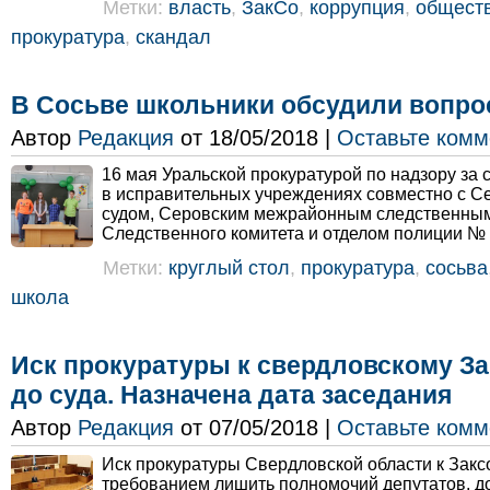
Метки:
власть
,
ЗакСо
,
коррупция
,
общест
прокуратура
,
скандал
В Сосьве школьники обсудили вопро
Автор
Редакция
от 18/05/2018 |
Оставьте комм
16 мая Уральской прокуратурой по надзору за
в исправительных учреждениях совместно с 
судом, Серовским межрайонным следственны
Следственного комитета и отделом полиции № 
Метки:
круглый стол
,
прокуратура
,
сосьва
школа
Иск прокуратуры к свердловскому З
до суда. Назначена дата заседания
Автор
Редакция
от 07/05/2018 |
Оставьте комм
Иск прокуратуры Свердловской области к Закс
требованием лишить полномочий депутатов, д